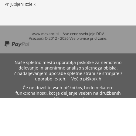
Priljubljeni izdelki
www.vsezaoci.si | Vse cene vsebujejo DDV.
Vsezaoči © 2012 - 2026 Vse pravice pridržane.
Naše spletno mesto uporablja piškotke za nemoteno
delovanje in anonimno analizo spletnega obiska.
Z nadaljevanjem uporabe spletne strani se strinjate z
uporabo le-teh.
Več o piškotkih
Če ne dovolite vseh piškotkov, bodo nekatere
funkcionalnosti, kot je deljenje vsebin na družbenih
omrežjih, onemogočene.
Dovoli zahtevane
Dovoli vse