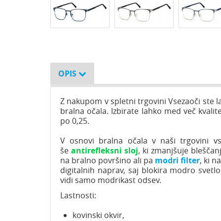
OPIS
Z nakupom v spletni trgovini Vsezaoči ste l
bralna očala. Izbirate lahko med več kvalite
po 0,25.
V osnovi bralna očala v naši trgovini vs
še
antirefleksni sloj
, ki zmanjšuje blešča
na bralno površino ali pa
modri filter
, ki 
digitalnih naprav, saj blokira modro svetlo
vidi samo modrikast odsev.
Lastnosti:
kovinski okvir,