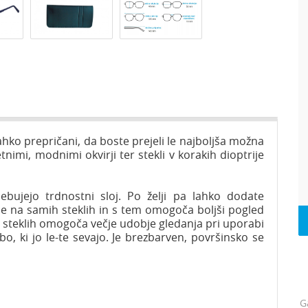
ahko prepričani, da boste prejeli le najboljša možna
tnimi, modnimi okvirji ter stekli v korakih dioptrije
ebujejo trdnostni sloj. Po želji pa lahko dodate
nje na samih steklih in s tem omogoča boljši pogled
na steklih omogoča večje udobje gledanja pri uporabi
bo, ki jo le-te sevajo. Je brezbarven, površinsko se
G