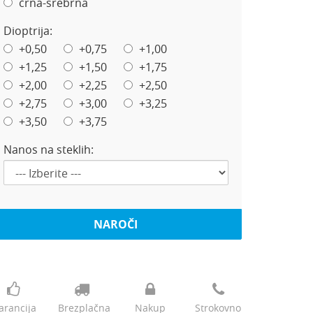
črna-srebrna
Dioptrija:
+0,50
+0,75
+1,00
+1,25
+1,50
+1,75
+2,00
+2,25
+2,50
+2,75
+3,00
+3,25
+3,50
+3,75
Nanos na steklih:
NAROČI
arancija
Brezplačna
Nakup
Strokovno