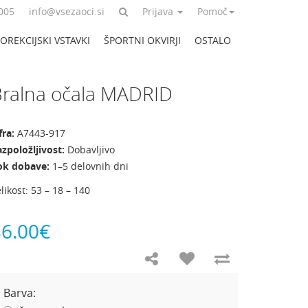
005
info@vsezaoci.si
Prijava
Pomoč
OREKCIJSKI VSTAVKI
ŠPORTNI OKVIRJI
OSTALO
ralna očala MADRID
fra:
A7443-917
zpoložljivost:
Dobavljivo
ok dobave:
1–5 delovnih dni
likost: 53 – 18 – 140
36.00€
Barva: