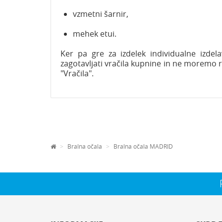
vzmetni šarnir,
mehek etui.
Ker pa gre za izdelek individualne izde
zagotavljati vračila kupnine in ne moremo 
"Vračila".
Bralna očala
Bralna očala MADRID