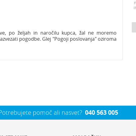
n
i
lave, po željah in naročilu kupca, žal ne moremo
razvezati pogodbe. Glej "Pogoji poslovanja" oziroma
Potrebujete pomoč ali nasvet?
040 563 005