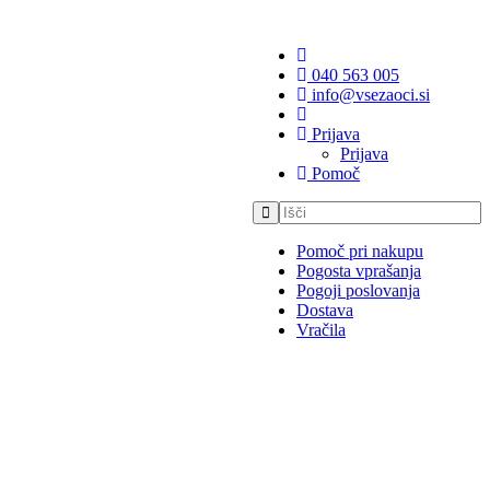
040 563 005
info@vsezaoci.si
Prijava
Prijava
Pomoč
Pomoč pri nakupu
Pogosta vprašanja
Pogoji poslovanja
Dostava
Vračila