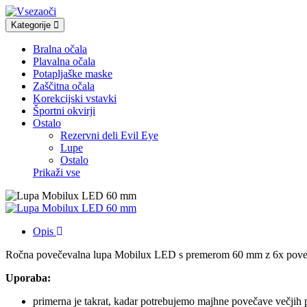
Kategorije
Bralna očala
Plavalna očala
Potapljaške maske
Zaščitna očala
Korekcijski vstavki
Športni okvirji
Ostalo
Rezervni deli Evil Eye
Lupe
Ostalo
Prikaži vse
Opis
Ročna povečevalna lupa Mobilux LED s premerom 60 mm z 6x poveča
Uporaba:
primerna je takrat, kadar potrebujemo majhne povečave večjih 