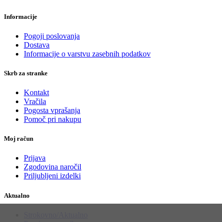
Informacije
Pogoji poslovanja
Dostava
Informacije o varstvu zasebnih podatkov
Skrb za stranke
Kontakt
Vračila
Pogosta vprašanja
Pomoč pri nakupu
Moj račun
Prijava
Zgodovina naročil
Priljubljeni izdelki
Aktualno
Strokovno/Aktualno