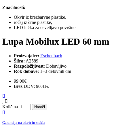
Značilnosti:
Okvir iz brezbarvne plastike,
ročaj iz črne plastike,
LED lučka za osvetljavo površine.
Lupa Mobilux LED 60 mm
Proizvajalec:
Eschenbach
Šifra:
A2589
Razpoložljivost:
Dobavljivo
Rok dobave:
1−3 delovnih dni
99.00€
Brez DDV:
90.41€
Količina
Naroči
Garancija na okvir in stekla