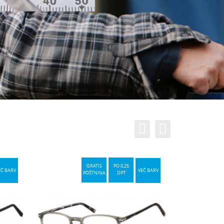
GRATIS
PO 0,25
EČ BARV
VEČ BARV
POŠTNINA
DPT