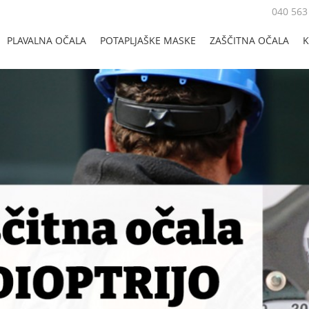
040 563
PLAVALNA OČALA
POTAPLJAŠKE MASKE
ZAŠČITNA OČALA
K