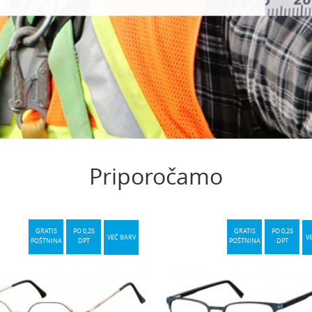
Priporočamo
GRATIS
PO 0,25
GRATIS
PO 0,25
VEČ BARV
V
POŠTNINA
DPT
POŠTNINA
DPT