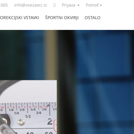
 005
info@vsezaoci.si
Prijava
Pomoč
OREKCIJSKI VSTAVKI
ŠPORTNI OKVIRJI
OSTALO