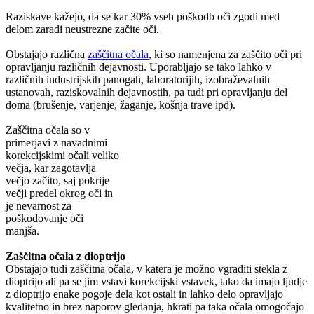
Raziskave kažejo, da se kar 30% vseh poškodb oči zgodi med
delom zaradi neustrezne začite oči.
Obstajajo različna
zaščitna očala
, ki so namenjena za zaščito oči pri
opravljanju različnih dejavnosti. Uporabljajo se tako lahko v
različnih industrijskih panogah, laboratorijih, izobraževalnih
ustanovah, raziskovalnih dejavnostih, pa tudi pri opravljanju del
doma (brušenje, varjenje, žaganje, košnja trave
ipd).
Zaščitna očala so v
primerjavi z navadnimi
korekcijskimi očali veliko
večja, kar zagotavlja
večjo začito, saj pokrije
večji predel okrog oči in
je nevarnost za
poškodovanje oči
manjša.
Zaščitna očala z dioptrijo
Obstajajo tudi zaščitna očala, v katera je možno vgraditi stekla z
dioptrijo ali pa se jim vstavi korekcijski vstavek, tako da imajo ljudje
z dioptrijo enake pogoje dela kot ostali in lahko delo opravljajo
kvalitetno in brez naporov gledanja, hkrati pa taka očala omogočajo