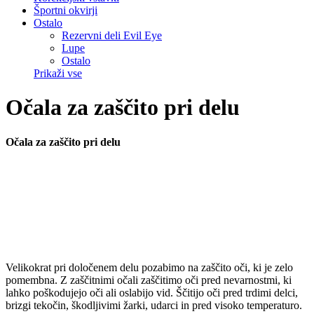
Športni okvirji
Ostalo
Rezervni deli Evil Eye
Lupe
Ostalo
Prikaži vse
Očala za zaščito pri delu
Očala za zaščito pri delu
Velikokrat pri določenem delu pozabimo na zaščito oči, ki je zelo
pomembna. Z zaščitnimi očali zaščitimo oči pred nevarnostmi, ki
lahko poškodujejo oči ali oslabijo vid. Ščitijo oči pred trdimi delci,
brizgi tekočin, škodljivimi žarki, udarci in pred visoko temperaturo.