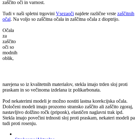
zaščito oči in varnost.
Tudi v naši spletni trgovini
Vsezaoči
najdete različne vrste
zaščitnih
očal
. Na voljo so zaščitna očala in zaščitna očala z dioptrijo.
Očala
za
zaščito
oči so
modnih
oblik,
narejena so iz kvalitetnih materialov, stekla imajo trden sloj proti
praskam in so večinoma izdelana iz polikarbonata.
Pod nekaterimi modeli je možno nostiti lastna korekcijska očala.
Določeni modeli imajo prozorno stransko zaščito ali zaščito zgoraj,
nastavljivo dolžino ročk (priponk), elastičen naglavni trak ipd.
Stekla imajo povečini trdnosti sloj proti praskam, nekateri modeli pa
tudi proti rosenju.