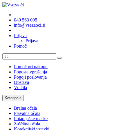
040 563 005
info@vsezaoci.si
Prijava
Prijava
Pomoč
Pomoč pri nakupu
Pogosta vprašanja
Pogoji poslovanja
Dostava
Vračila
Kategorije
Bralna očala
Plavalna očala
Potapljaške maske
Zaščitna očala
Korekcijski vstavki