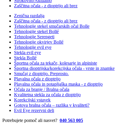
Strokovno/Aktualno
Zaščitna očala - z dioptrijo ali brez
Zenična razdalja
Zaščitna očala - z dioptrijo ali brez
Tehnologije stekel smučarskih očal Bolle
Tehnologije stekel Bollé
Tehnologije Serengeti
Tehnologije okvirjev Bollé
Tehnologije evil eye
Stekla evil eye
Stekla Bollé
Športna očala za tekače, kolesarje in alpiniste
Športna dioptrijska/korekcijska očala - vrste in znamke
Smučaj z dioptrijo. Preprosto.
Plavalna očala z dioptrijo
Plavalna očala in potapljaška maska - z dioptrijo
Očala za branje / Bralna očala
Kvalitetna stekla za očala z dioptrijo
Korekcijski vstavek
Gotova bralna očala – razlika v kvaliteti?
Evil Eye rezervni deli
Potrebujete pomoč ali nasvet?
040 563 005