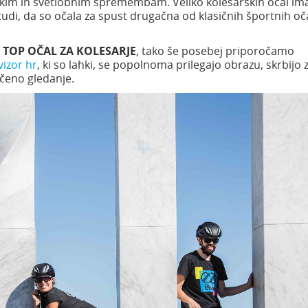
nskim in svetlobnim spremembam. Veliko kolesarskih očal im
tudi, da so očala za spust drugačna od klasičnih športnih oča
r
TOP OČAL ZA KOLESARJE
, tako še posebej priporočamo
vizor hr
, ki so lahki, se popolnoma prilegajo obrazu, skrbijo 
ščeno gledanje.