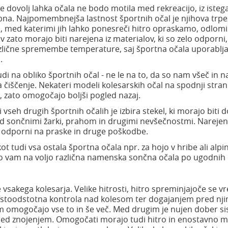
e dovolj lahka očala ne bodo motila med rekreacijo, iz isteg
bna. Najpomembnejša lastnost športnih očal je njihova trpe
m, med katerimi jih lahko ponesreči hitro opraskamo, odlo
zato morajo biti narejena iz materialov, ki so zelo odporni,
različne spremembe temperature, saj športna očala uporabl
.
di na obliko športnih očal - ne le na to, da so nam všeč in 
 čiščenje. Nekateri modeli kolesarskih očal na spodnji strani
e, zato omogočajo boljši pogled nazaj.
seh drugih športnih očalih je izbira stekel, ki morajo biti d
red sončnimi žarki, prahom in drugimi nevšečnostmi. Nareje
anj odporni na praske in druge poškodbe.
ot tudi vsa ostala športna očala npr. za hojo v hribe ali alpi
 so vam na voljo različna namenska sončna očala po ugodnih
vsakega kolesarja. Velike hitrosti, hitro spreminjajoče se v
in stoodstotna kontrola nad kolesom ter dogajanjem pred nj
am omogočajo vse to in še več. Med drugim je nujen dober s
 pred znojenjem. Omogočati morajo tudi hitro in enostavno 