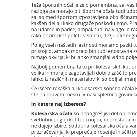
Teža športnih očal je zelo pomembna, saj vas l
razloga pa morajo biti športna očala tudi udo
saj so med športom izpostavljena okoliščina
kakšen del ali kako drugače poškodujemo. Prav 
na udarce in padce, ampak tudi na vlago in 
tako pozimi kot poleti, v soncu, dežju ali snegu
Poleg vseh naštetih lastnosti moramo paziti tu
pristojijo, ampak morajo biti tudi enostavna za
nimajo okvirja, ki bi lahko zmanjšal vidno polj
Najbolj pomembna tako pri kolesarskih kot pri v
velika in morajo zagotavljati dobro zaščito p
lahko iz različnih materialov, ki so bolj ali m
Če iščete tekaška ali kolesarska sončna očala k
ste na pravem mestu. V naši spletni trgovini
In katera naj izberete?
Kolesarska očala
so nepogrešljivi del opreme 
svetlobni pogoji kot tudi nujna, neprestana 
ne dajejo izbire. Sodobna kolesarska očala v
prezračevanja, ki preprečuje rosenje in ščiti