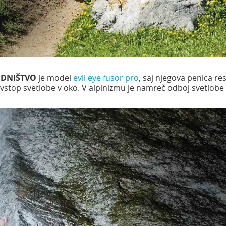
ODNIŠTVO
je model
evil eye fusor pro
, saj njegova penica re
stop svetlobe v oko. V alpinizmu je namreč odboj svetlobe