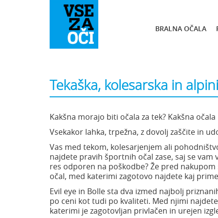
BRALNA OČALA
Tekaška, kolesarska in alpin
Kakšna morajo biti očala za tek? Kakšna očal
Vsekakor lahka, trpežna, z dovolj zaščite in ud
Vas med tekom, kolesarjenjem ali pohodništvo
najdete pravih športnih očal zase, saj se vam v
res odporen na poškodbe? Že pred nakupom si
očal, med katerimi zagotovo najdete kaj prim
Evil eye in Bolle sta dva izmed najbolj priznan
po ceni kot tudi po kvaliteti. Med njimi najde
katerimi je zagotovljan privlačen in urejen iz