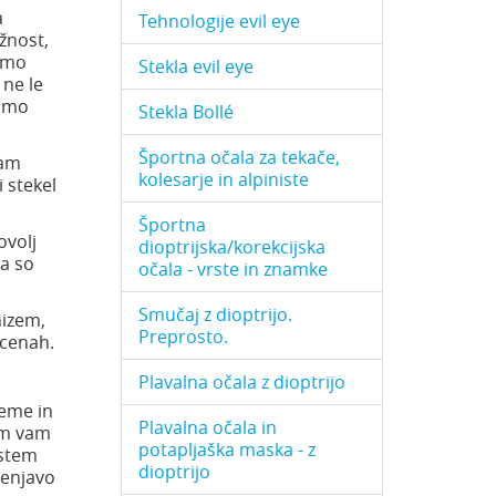
a
Tehnologije evil eye
žnost,
mimo
Stekla evil eye
 ne le
jamo
Stekla Bollé
Športna očala za tekače,
nam
kolesarje in alpiniste
 stekel
Športna
ovolj
dioptrijska/korekcijska
na so
očala - vrste in znamke
Smučaj z dioptrijo.
nizem,
Preprosto.
 cenah.
Plavalna očala z dioptrijo
reme in
Plavalna očala in
im vam
potapljaška maska - z
istem
dioptrijo
menjavo