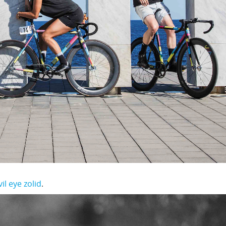
vil eye zolid
.