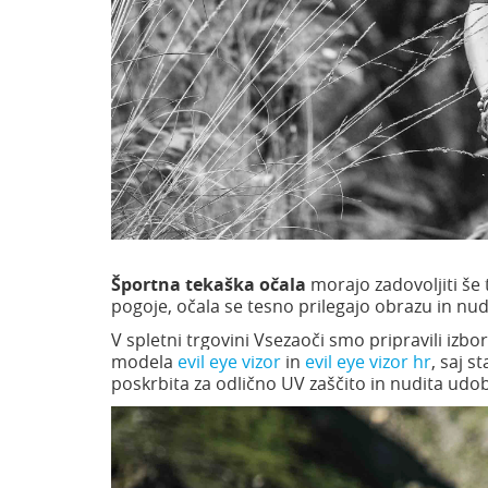
Športna tekaška očala
morajo zadovoljiti še
pogoje, očala se tesno prilegajo obrazu in nud
V spletni trgovini Vsezaoči smo pripravili izbo
modela
evil eye vizor
in
evil eye vizor hr
, saj 
poskrbita za odlično UV zaščito in nudita udo