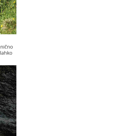
snično
 lahko