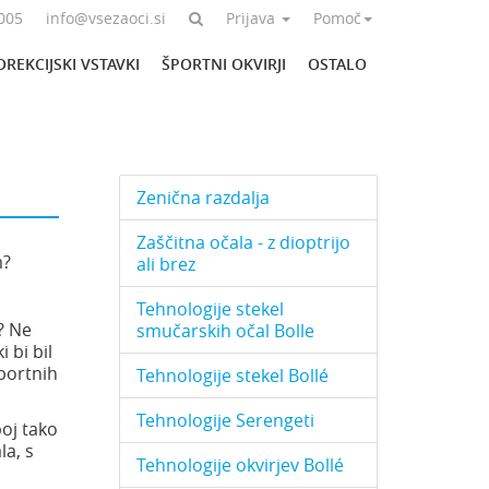
005
info@vsezaoci.si
Prijava
Pomoč
OREKCIJSKI VSTAVKI
ŠPORTNI OKVIRJI
OSTALO
Zenična razdalja
Zaščitna očala - z dioptrijo
m?
ali brez
Tehnologije stekel
? Ne
smučarskih očal Bolle
 bi bil
portnih
Tehnologije stekel Bollé
Tehnologije Serengeti
boj tako
la, s
Tehnologije okvirjev Bollé