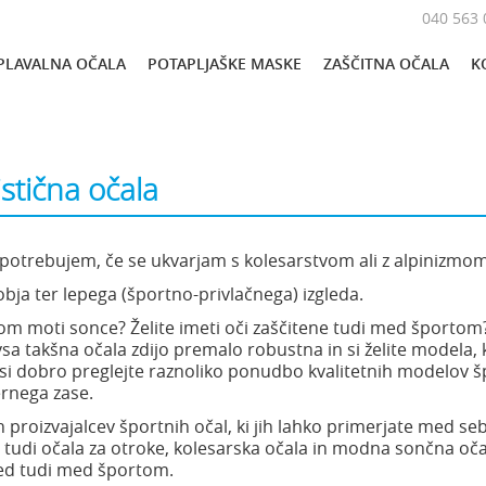
040 563 
PLAVALNA OČALA
POTAPLJAŠKE MASKE
ZAŠČITNA OČALA
K
istična očala
a potrebujem, če se ukvarjam s kolesarstvom ali z alpinizmo
obja ter lepega (športno-privlačnega) izgleda.
m moti sonce? Želite imeti oči zaščitene tudi med športom
sa takšna očala zdijo premalo robustna in si želite modela, ki
 dobro preglejte raznoliko ponudbo kvalitetnih modelov š
ernega zase.
ih proizvajalcev športnih očal, ki jih lahko primerjate med se
te tudi očala za otroke, kolesarska očala in modna sončna oča
gled tudi med športom.