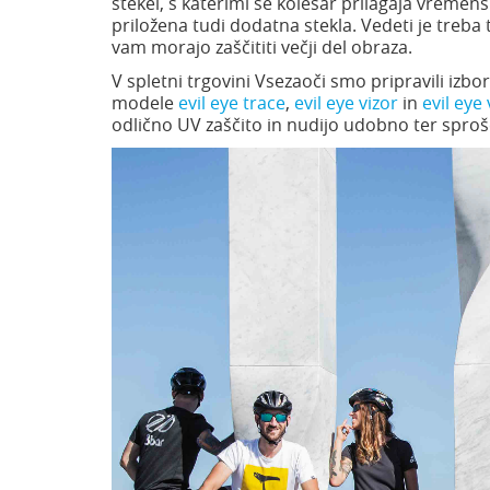
stekel, s katerimi se kolesar prilagaja vreme
priložena tudi dodatna stekla. Vedeti je treba 
vam morajo zaščititi večji del obraza.
V spletni trgovini Vsezaoči smo pripravili izbo
modele
evil eye trace
,
evil eye vizor
in
evil eye 
odlično UV zaščito in nudijo udobno ter spro