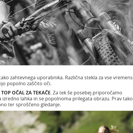
 tako zahtevnega uporabnika. Različna stekla za vse vremen
ijo popolno zaščito oči.
r
TOP OČAL ZA TEKAČE
. Za tek še posebej priporočamo
sta izredno lahka in se popolnoma prilegata obrazu. Prav tako
bno ter sproščeno gledanje.