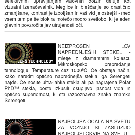
selektivnim upravljanjem valovnih dolžin deluje kot
vizualni izenačevalnik. Meglice in bleščanje so drastično
zmanjšane, kontrast je izboljšan in vaš vid je ostrejši - med
vsem tem pa še blokira motečo modro svetlobo, ki je eden
glavnih povzročiteljev utrujenosti oči.
NEIZPROSEN LOV
NAPREDNJEŠIH STEKEL
-
mletje z diamantnimi kolesci.
Mikroskopsko prepredanje
tehnologije. Temperature čez 1000ºC. Če obstaja način,
kako narediti optično naprednejša stekla, ga Serengeti
najde. Če nosite ultra-lahka stekla ali pa nagrajena Polar
PhD™ stekla, boste izkusili osupljivo jasnost vida in
optično superiornost, ki sta razpoznavna znaka znamke
Serengeti.
NAJBOLJŠA OČALA NA SVETU
ZA VOŽNJO SI ZASLUŽIJO
NAJBOLJŠI OKVIR NA SVETU
-