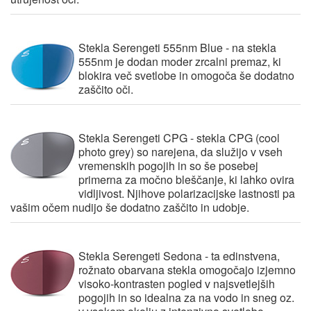
Stekla Serengeti 555nm Blue
- na stekla
555nm je dodan moder zrcalni premaz, ki
blokira več svetlobe in omogoča še dodatno
zaščito oči.
Stekla Serengeti CPG
- stekla CPG (cool
photo grey) so narejena, da služijo v vseh
vremenskih pogojih in so še posebej
primerna za močno bleščanje, ki lahko ovira
vidljivost. Njihove polarizacijske lastnosti pa
vašim očem nudijo še dodatno zaščito in udobje.
Stekla Serengeti Sedona
- ta edinstvena,
rožnato obarvana stekla omogočajo izjemno
visoko-kontrasten pogled v najsvetlejših
pogojih in so idealna za na vodo in sneg oz.