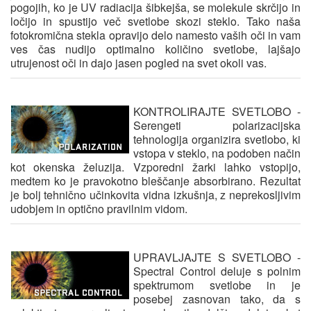
pogojih, ko je UV radiacija šibkejša, se molekule skrčijo in
ločijo in spustijo več svetlobe skozi steklo. Tako naša
fotokromična stekla opravijo delo namesto vaših oči in vam
ves čas nudijo optimalno količino svetlobe, lajšajo
utrujenost oči in dajo jasen pogled na svet okoli vas.
KONTROLIRAJTE SVETLOBO
-
Serengeti polarizacijska
tehnologija organizira svetlobo, ki
vstopa v steklo, na podoben način
kot okenska želuzija. Vzporedni žarki lahko vstopijo,
medtem ko je pravokotno bleščanje absorbirano. Rezultat
je bolj tehnično učinkovita vidna izkušnja, z neprekosljivim
udobjem in optično pravilnim vidom.
UPRAVLJAJTE S SVETLOBO
-
Spectral Control deluje s polnim
spektrumom svetlobe in je
posebej zasnovan tako, da s