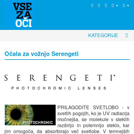
KATEGORIJE
Očala za vožnjo Serengeti
PRILAGODITE SVETLOBO
- v
svetlih pogojih, ko je UV radiacija
močnejša, se molekule v steklih
razširijo in potemnijo steklo, kar
jim omogoča, da absorbirajo več svetlobe. V temnejših