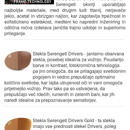
Serengeti okvirji uporabljajo
najboljše materiale, med drugim tudi titanij, nerjaveče
jeklo, acetat in vbrizgan najlon, kar zagotavlja trpežnost in
sofisticirano estetskost, medtem ko napredni inženiring in
odlična ročna izdelava jamčita trajno udobje in superiorno
prileganje.
Stekla Serengeti Drivers
- jantarno obarvana
stekla, posebej idealna za vožnjo. Poudarijo
barve in kontrast, fotokromična tehnologija
pa jim omogoča, da se prilagajajo svetlobnim
pogojem in vedno prepuščajo optimalno
količino svetlobe, kar lajša utrujenost oči in vam omogoča
prijetnejšo vožnjo. Prav tako pa so ustvarjena, da
prepuščajo več rdečih, rumenih in zelenih barv, kar jih
naredi idealne za prepoznavanje semaforjev.
Stekla Serengeti Drivers Gold
- ta stekla
imajo vse prednosti stekel Drivers, poleg