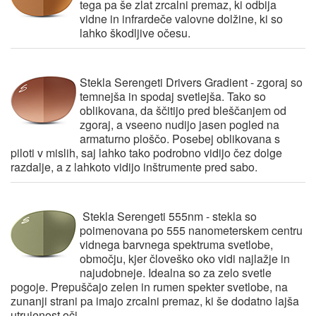
tega pa še zlat zrcalni premaz, ki odbija
vidne in infrardeče valovne dolžine, ki so
lahko škodljive očesu.
Stekla Serengeti Drivers Gradient
- zgoraj so
temnejša in spodaj svetlejša. Tako so
oblikovana, da ščitijo pred bleščanjem od
zgoraj, a vseeno nudijo jasen pogled na
armaturno ploščo. Posebej oblikovana s
piloti v mislih, saj lahko tako podrobno vidijo čez dolge
razdalje, a z lahkoto vidijo inštrumente pred sabo.
Stekla Serengeti 555nm
- stekla so
poimenovana po 555 nanometerskem centru
vidnega barvnega spektruma svetlobe,
območju, kjer človeško oko vidi najlažje in
najudobneje. Idealna so za zelo svetle
pogoje. Prepuščajo zelen in rumen spekter svetlobe, na
zunanji strani pa imajo zrcalni premaz, ki še dodatno lajša
utrujenost oči.