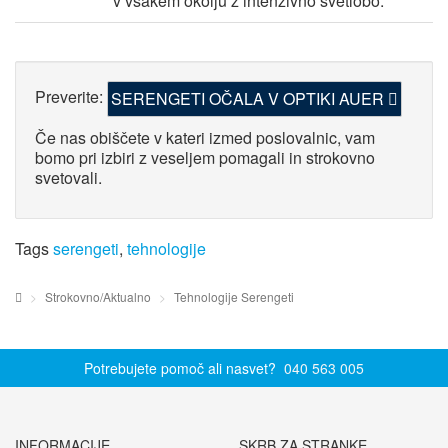
v vsakem okolju z intenzivno svetlobo.
Preverite:
SERENGETI OČALA V OPTIKI AUER
Če nas obiščete v kateri izmed poslovalnic, vam
bomo pri izbiri z veseljem pomagali in strokovno
svetovali.
Tags
serengeti
,
tehnologije
Strokovno/Aktualno
Tehnologije Serengeti
Potrebujete pomoč ali nasvet?
040 563 005
INFORMACIJE
SKRB ZA STRANKE