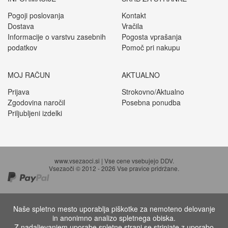
Pogoji poslovanja
Kontakt
Dostava
Vračila
Informacije o varstvu zasebnih
Pogosta vprašanja
podatkov
Pomoč pri nakupu
MOJ RAČUN
AKTUALNO
Prijava
Strokovno/Aktualno
Zgodovina naročil
Posebna ponudba
Priljubljeni izdelki
www.vsezaoci.si | Vse cene vsebujejo DDV.
Vsezaoči © 2012 - 2026 Vse pravice pridržane.
Naše spletno mesto uporablja piškotke za nemoteno delovanje
in anonimno analizo spletnega obiska.
Z nadaljevanjem uporabe spletne strani se strinjate z uporabo