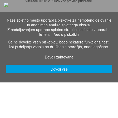
Vsezaoči © 2012 - 2026 Vse pravice pridržane.
Naše spletno mesto uporablja piškotke za nemoteno delovanje
in anonimno analizo spletnega obiska.
Z nadaljevanjem uporabe spletne strani se strinjate z uporabo
le-teh.
Več o piškotkih
Če ne dovolite vseh piškotkov, bodo nekatere funkcionalnosti,
kot je deljenje vsebin na družbenih omrežjih, onemogočene.
Dovoli zahtevane
Dovoli vse