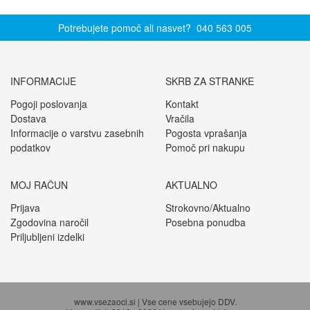
Potrebujete pomoč ali nasvet?
040 563 005
INFORMACIJE
SKRB ZA STRANKE
Pogoji poslovanja
Kontakt
Dostava
Vračila
Informacije o varstvu zasebnih
Pogosta vprašanja
podatkov
Pomoč pri nakupu
MOJ RAČUN
AKTUALNO
Prijava
Strokovno/Aktualno
Zgodovina naročil
Posebna ponudba
Priljubljeni izdelki
www.vsezaoci.si | Vse cene vsebujejo DDV.