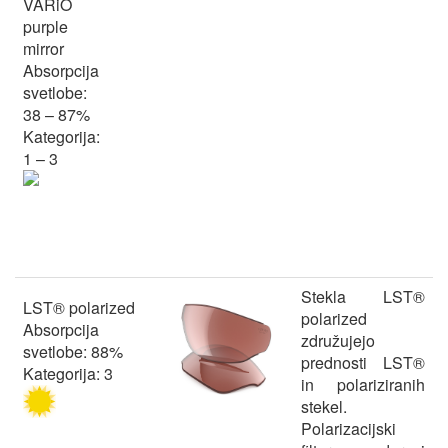
VARiO
purple
mirror
Absorpcija
svetlobe:
38 – 87%
Kategorija:
1 – 3
Stekla LST®
LST® polarized
polarized
Absorpcija
združujejo
svetlobe: 88%
prednosti LST®
Kategorija: 3
in polariziranih
stekel.
Polarizacijski