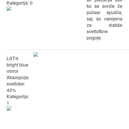
Kategorija: 0
ko se sonče že
počasi spušča,
saj so narejena
za slabše
svetlofbne
pogoje.
LST®
bright blue
mirror
Absorpcija
svetlobe:
43%
Kategorija:
1