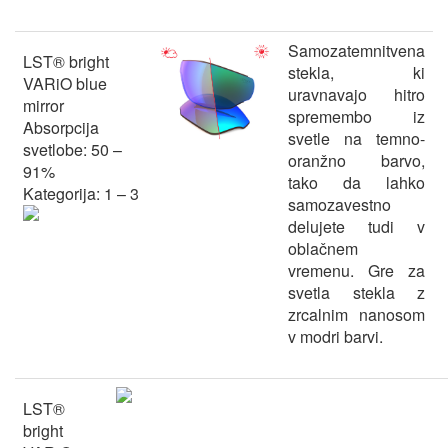
Samozatemnitvena
LST® bright
stekla, ki
VARiO blue
uravnavajo hitro
mirror
spremembo iz
Absorpcija
svetle na temno-
svetlobe: 50 –
oranžno barvo,
91%
tako da lahko
Kategorija: 1 – 3
samozavestno
delujete tudi v
oblačnem
vremenu. Gre za
svetla stekla z
zrcalnim nanosom
v modri barvi.
LST®
bright