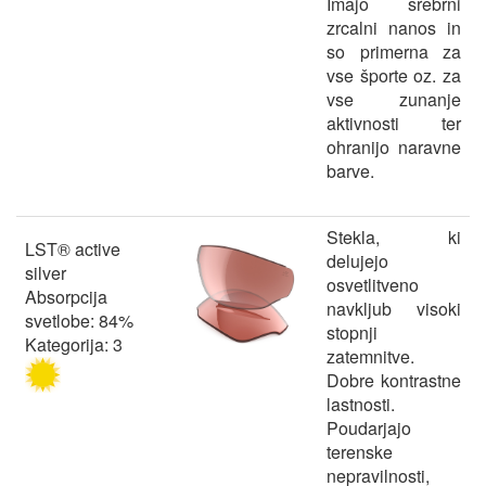
Imajo srebrni
zrcalni nanos in
so primerna za
vse športe oz. za
vse zunanje
aktivnosti ter
ohranijo naravne
barve.
Stekla, ki
LST® active
delujejo
silver
osvetlitveno
Absorpcija
navkljub visoki
svetlobe: 84%
stopnji
Kategorija: 3
zatemnitve.
Dobre kontrastne
lastnosti.
Poudarjajo
terenske
nepravilnosti,