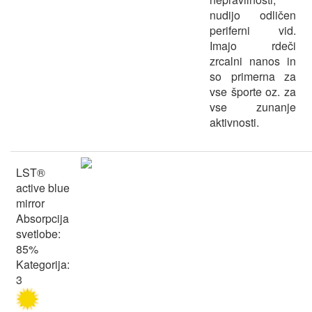
nudijo odličen
periferni vid.
Imajo rdeči
zrcalni nanos in
so primerna za
vse športe oz. za
vse zunanje
aktivnosti.
LST®
active blue
mirror
Absorpcija
svetlobe:
85%
Kategorija:
3