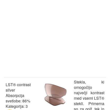
Stekla, ki
LST® contrast
omogočijo
silver
največji kontrast
Absorpcija
med vsemi LST®
svetlobe: 86%
stekli. Primerna
Kategorija: 3
so za golf, tek in