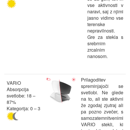
vse aktivnosti v
naravi, saj z njimi
jasno vidimo vse
terenske
nepravilnosti.
Gre za stekla s
srebrnim
zrcalnim
nanosom.
Prilagoditev
VARiO
spreminjajoči se
Absorpcija
svetlobi. Ne glede
svetlobe: 18 –
na to, ali ste aktivni
87%
že zgodaj zjutraj ali
Kategorija: 0 – 3
pa pozno zvečer, s
samozatemnitvenimi
VARIO stekli, ki