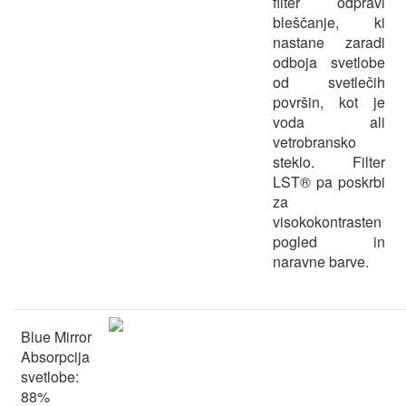
filter odpravi
bleščanje, ki
nastane zaradi
odboja svetlobe
od svetlečih
površin, kot je
voda ali
vetrobransko
steklo. Filter
LST® pa poskrbi
za
visokokontrasten
pogled in
naravne barve.
Blue Mirror
Absorpcija
svetlobe:
88%