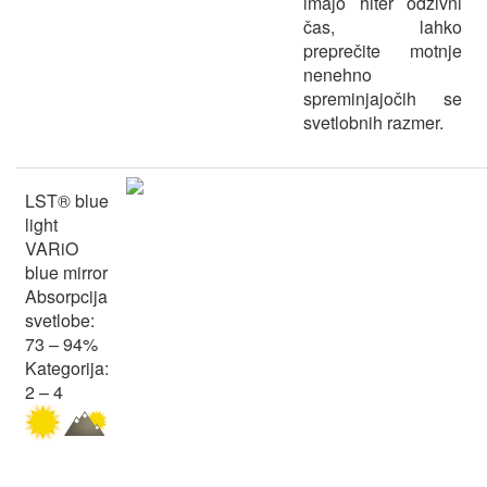
imajo hiter odzivni
čas, lahko
preprečite motnje
nenehno
spreminjajočih se
svetlobnih razmer.
LST® blue
light
VARiO
blue mirror
Absorpcija
svetlobe:
73 – 94%
Kategorija:
2 – 4