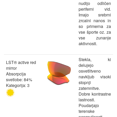
nudijo odličen
periferni vid.
Imajo srebrni
zrcalni nanos in
so primerna za
vse športe oz. za
vse zunanje
aktivnosti.
Stekla, ki
LST® active red
delujejo
mirror
osvetlitveno
Absorpcija
navkljub visoki
svetlobe: 84%
stopnji
Kategorija: 3
zatemnitve.
Dobre kontrastne
lastnosti.
Poudarjajo
terenske
nepravilnosti,