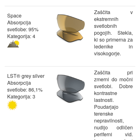
Zaščita v
Space
ekstremnih
Absorpcija
svetlobnih
svetlobe: 95%
pogojih. Stekla,
Kategorija: 4
ki so primerna za
ledenike in
visokogorje.
Zaščita pri
LST® grey silver
zmerni do močni
Absorpcija
svetlobi. Dobre
svetlobe: 86,1%
kontrastne
Kategorija: 3
lastnosti.
Poudarjajo
terenske
nepravilnosti,
nudijo odličen
periferni vid.