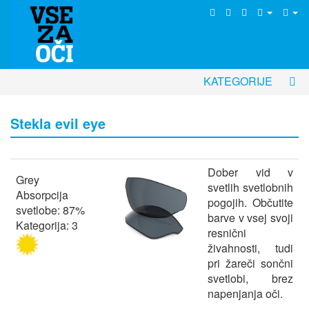
KATEGORIJE
Stekla evil eye
Dober vid v
Grey
svetlih svetlobnih
Absorpcija
pogojih. Občutite
svetlobe: 87%
barve v vsej svoji
Kategorija: 3
resnični
živahnosti, tudi
pri žareči sončni
svetlobi, brez
napenjanja oči.