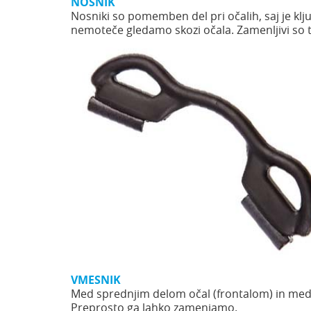
NOSNIK
Nosniki so pomemben del pri očalih, saj je kl
nemoteče gledamo skozi očala. Zamenljivi so t
VMESNIK
Med sprednjim delom očal (frontalom) in med p
Preprosto ga lahko zamenjamo.