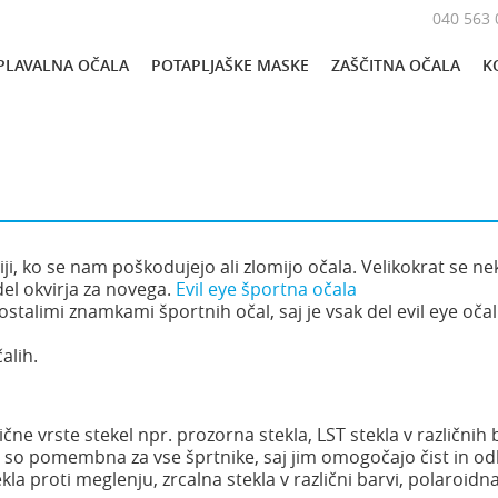
040 563 
PLAVALNA OČALA
POTAPLJAŠKE MASKE
ZAŠČITNA OČALA
K
i, ko se nam poškodujejo ali zlomijo očala. Velikokrat se ne
del okvirja za novega.
Evil eye športna očala
stalimi znamkami športnih očal, saj je vsak del evil eye očal
alih.
ične vrste stekel npr. prozorna stekla, LST stekla v različnih
, so pomembna za vse šprtnike, saj jim omogočajo čist in od
la proti meglenju, zrcalna stekla v različni barvi, polaroidn