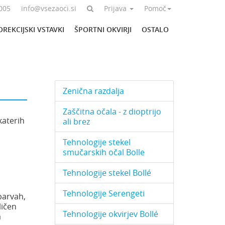
005
info@vsezaoci.si
Prijava
Pomoč
OREKCIJSKI VSTAVKI
ŠPORTNI OKVIRJI
OSTALO
Zenična razdalja
Zaščitna očala - z dioptrijo
katerih
ali brez
Tehnologije stekel
smučarskih očal Bolle
Tehnologije stekel Bollé
Tehnologije Serengeti
 barvah,
ličen
Tehnologije okvirjev Bollé
a