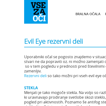
BRALNA OČALA
Evil Eye rezervni deli
Uporabniki očal se pogosto znajdemo v situacij
stvari ne da popraviti oz. ni možno zamenjati 
so v tem pogledu v prednosti pred številnimi o
zamenljiv.
Rezervni deli
so tako možni pri vseh evil eye oč
STEKLA
Menjati je tako mogoče stekla. Na voljo so razl
ki uravnavajo prodiranje svetlobe skozi steklo
pogled pri aktivnostih. Poznamo še antifog stek