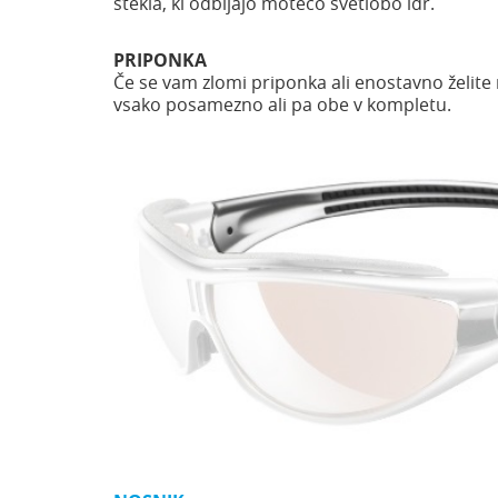
stekla, ki odbijajo motečo svetlobo idr.
PRIPONKA
Če se vam zlomi priponka ali enostavno želite
vsako posamezno ali pa obe v kompletu.