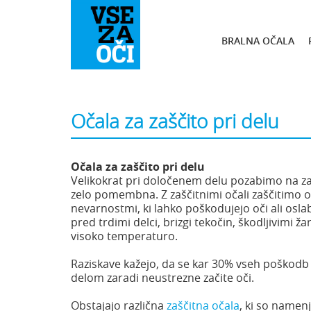
BRALNA OČALA
Očala za zaščito pri delu
Očala za zaščito pri delu
Velikokrat pri določenem delu pozabimo na zašč
zelo pomembna. Z zaščitnimi očali zaščitimo o
nevarnostmi, ki lahko poškodujejo oči ali oslabij
pred trdimi delci, brizgi tekočin, škodljivimi ža
visoko temperaturo.
Raziskave kažejo, da se kar 30% vseh poškodb
delom zaradi neustrezne začite oči.
Obstajajo različna
zaščitna očala
, ki so namenj