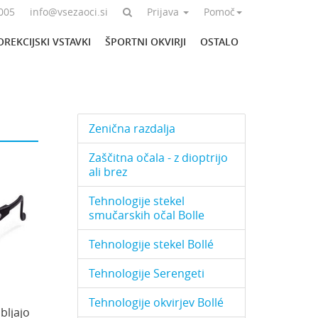
005
info@vsezaoci.si
Prijava
Pomoč
OREKCIJSKI VSTAVKI
ŠPORTNI OKVIRJI
OSTALO
Zenična razdalja
Zaščitna očala - z dioptrijo
ali brez
Tehnologije stekel
smučarskih očal Bolle
Tehnologije stekel Bollé
Tehnologije Serengeti
Tehnologije okvirjev Bollé
bljajo