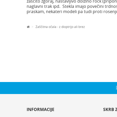
zaščito zgoraj, nastavljivo dolžino ročk (pripon
naglavni trak ipd. Stekla imajo povečini trdnost
praskam, nekateri modeli pa tudi proti rosenj
Zaščitna očala - z dioptrijo ali brez
INFORMACIJE
SKRB 