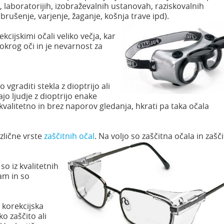
, laboratorijih, izobraževalnih ustanovah, raziskovalnih
(brušenje, varjenje, žaganje, košnja trave
ipd).
kcijskimi očali veliko večja, kar
l okrog oči in je nevarnost za
 vgraditi stekla z dioptrijo ali
ajo ljudje z dioptrijo enake
 kvalitetno in brez naporov gledanja, hkrati pa taka očala
zlične vrste
zaščitnih očal
. Na voljo so zaščitna očala in zašč
so iz kvalitetnih
kam in so
 korekcijska
o zaščito ali