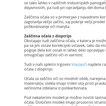
se tako lahko v različnih industrijskih panogah
dejavnostih, pa tudi pri opravljanju del doma 
Zaščitna očala so v primerjavi z navadnimi kore
zagotavlja večjo začito, saj pokrije večji prede
poškodovanje oči manjša.
Zaščitna očala z dioptrijo
Obstajajo tudi zaščitna očala, v katera je možno
pa se jim vstavi korekcijski vstavek, tako da im
pogoje dela kot ostali in lahko delo opravljajo
omogočajo zaščito oči in varnost.
Tudi v naši spletni trgovini
Vsezaoči
najdete ra
očala z dioptrijo.
Očala za zaščito oči so modnih oblik, narejena 
materialov, stekla imajo trden sloj proti pras
večinoma izdelana iz polikarbonata.
Pod nekaterimi modeli je možno nostiti lastna
očala. Določeni modeli imajo prozorno stransk