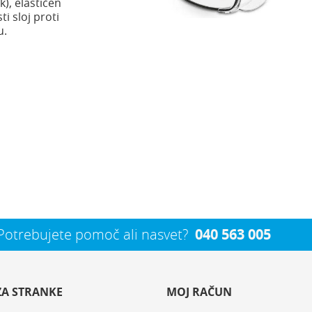
k), elastičen
i sloj proti
u.
Potrebujete pomoč ali nasvet?
040 563 005
ZA STRANKE
MOJ RAČUN