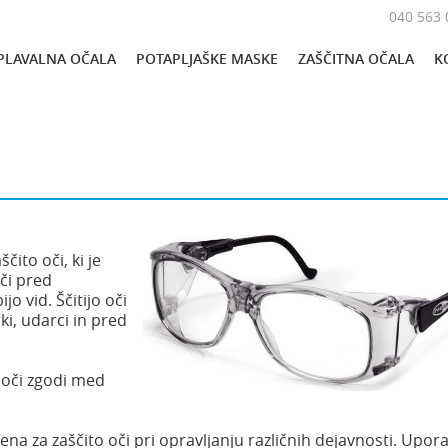
040 563 
PLAVALNA OČALA
POTAPLJAŠKE MASKE
ZAŠČITNA OČALA
K
ito oči, ki je
či pred
o vid. Ščitijo oči
rki, udarci in pred
 oči zgodi med
ena za zaščito oči pri opravljanju različnih dejavnosti. Upora